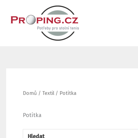
Přeskočit
na
obsah
Seřazeno
podle
oblíbenosti
Domů
/
Textil
/ Potítka
Potítka
Hledat