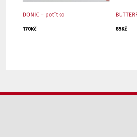
DONIC – potítko
BUTTERF
170
Kč
85
Kč