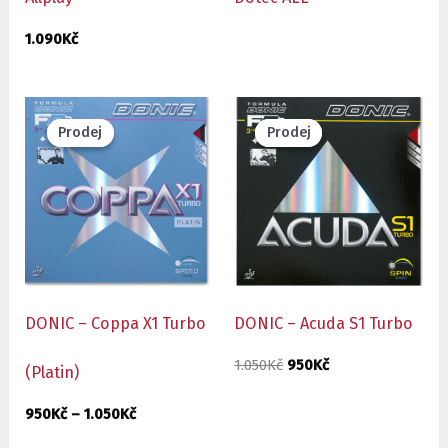
1.090
Kč
Rozpětí
Původní
Aktuální
cen:
cena
cena
Prodej
Prodej
Prodej
Prodej
950Kč
byla:
je:
až
1.050Kč.
950Kč.
1.050Kč
DONIC – Coppa X1 Turbo
DONIC – Acuda S1 Turbo
1.050
Kč
950
Kč
(Platin)
950
Kč
–
1.050
Kč