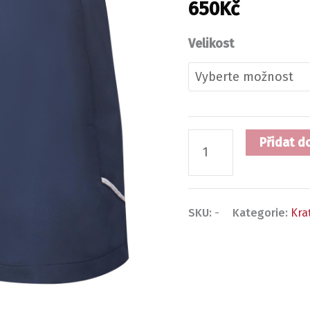
650
Kč
množství
Velikost
Přidat d
SKU:
-
Kategorie:
Kra