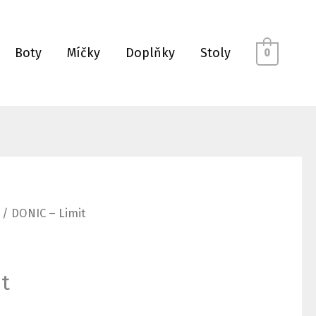
Boty
Míčky
Doplňky
Stoly
0
/ DONIC – Limit
t