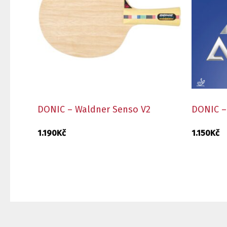
DONIC – Waldner Senso V2
DONIC –
1.190
Kč
1.150
Kč