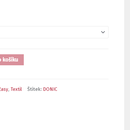
o košíku
ťasy
,
Textil
Štítek:
DONIC