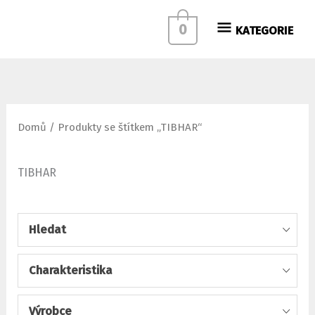
Přeskočit
KATEGORIE
0
KATEGORIE
na
obsah
Domů
/ Produkty se štítkem „TIBHAR“
TIBHAR
Hledat
Charakteristika
Výrobce